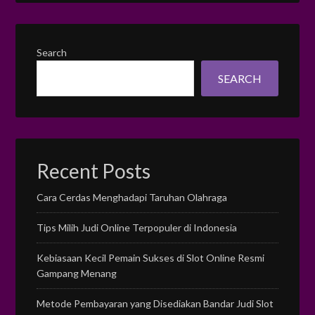
Search
SEARCH
Recent Posts
Cara Cerdas Menghadapi Taruhan Olahraga
Tips Milih Judi Online Terpopuler di Indonesia
Kebiasaan Kecil Pemain Sukses di Slot Online Resmi
Gampang Menang
Metode Pembayaran yang Disediakan Bandar Judi Slot