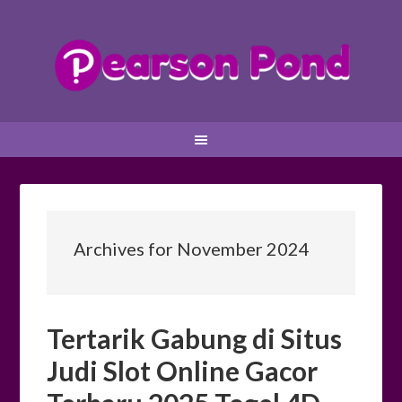
Archives for November 2024
Tertarik Gabung di Situs
Judi Slot Online Gacor