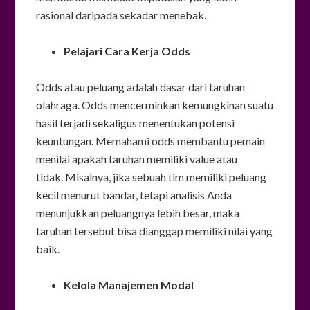
rasional daripada sekadar menebak.
Pelajari Cara Kerja Odds
Odds atau peluang adalah dasar dari taruhan
olahraga. Odds mencerminkan kemungkinan suatu
hasil terjadi sekaligus menentukan potensi
keuntungan. Memahami odds membantu pemain
menilai apakah taruhan memiliki value atau
tidak.
Misalnya, jika sebuah tim memiliki peluang
kecil menurut bandar, tetapi analisis Anda
menunjukkan peluangnya lebih besar, maka
taruhan tersebut bisa dianggap memiliki nilai yang
baik.
Kelola Manajemen Modal