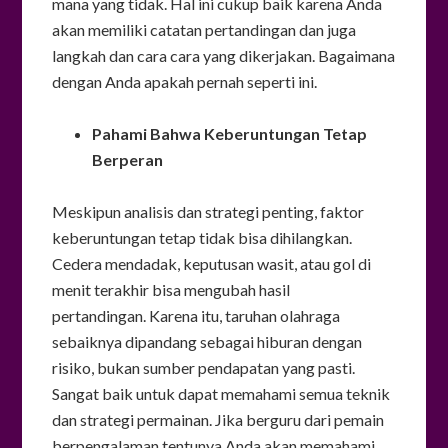
mana yang tidak. Hal ini cukup baik karena Anda
akan memiliki catatan pertandingan dan juga
langkah dan cara cara yang dikerjakan. Bagaimana
dengan Anda apakah pernah seperti ini.
Pahami Bahwa Keberuntungan Tetap
Berperan
Meskipun analisis dan strategi penting, faktor
keberuntungan tetap tidak bisa dihilangkan.
Cedera mendadak, keputusan wasit, atau gol di
menit terakhir bisa mengubah hasil
pertandingan.
Karena itu, taruhan olahraga
sebaiknya dipandang sebagai hiburan dengan
risiko, bukan sumber pendapatan yang pasti.
Sangat baik untuk dapat memahami semua teknik
dan strategi permainan. Jika berguru dari pemain
berpengalaman tentunya Anda akan memahami