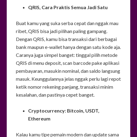
QRIS, Cara Praktis Semua Jadi Satu
Buat kamu yang suka serba cepat dan nggak mau
ribet, QRIS bisa jadi pilihan paling gampang.
Dengan QRIS, kamu bisa transaksi dari berbagai
bank maupun e-wallet hanya dengan satu kode aja.
Caranya juga simpel banget: tinggal pilih metode
QRIS di menu deposit, scan barcode pake aplikasi
pembayaran, masukin nominal, dan saldo langsung
masuk. Keunggulannya jelas nggak perlu lagi repot
ketik nomor rekening panjang, transaksi minim
kesalahan, dan pastinya cepet banget.
Cryptocurrency: Bitcoin, USDT,
Ethereum
Kalau kamu tipe pemain modern dan update sama