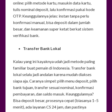
online: pilih metode kartu, masukin data kartu,
tulis nominal deposit, lalu konfirmasi pakai kode
OTP. Keunggulannya jelas: instan tanpa perlu
konfirmasi manual, bisa deposit dalam jumlah
besar, dan keamanan super ketat berkat sistem
verifikasi bank.
Transfer Bank Lokal
Kalau yang ini kayaknya udah jadi metode paling
familiar buat pemain di Indonesia. Transfer bank
lokal selalu jadi andalan karena mudah diakses
siapa aja. Caranya simpel: pilih menu deposit, pilih
bank tujuan, transfer sesuai nominal, konfirmasi
pembayaran, dan saldo masuk. Keunggulannya?
Bisa deposit besar, prosesnya cepat (biasanya 1–5
menit), ada layanan CS 24 jam, dan pastinya