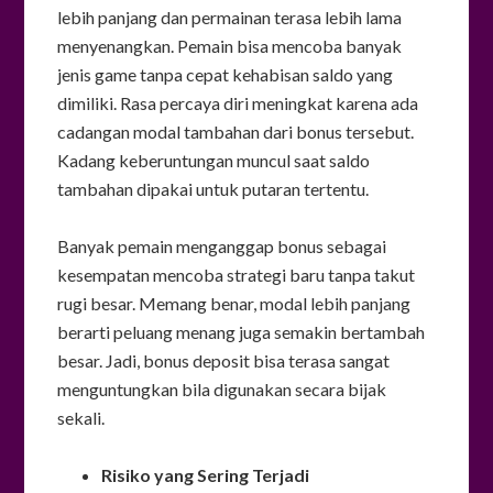
lebih panjang dan permainan terasa lebih lama
menyenangkan. Pemain bisa mencoba banyak
jenis game tanpa cepat kehabisan saldo yang
dimiliki.
Rasa percaya diri meningkat karena ada
cadangan modal tambahan dari bonus tersebut.
Kadang keberuntungan muncul saat saldo
tambahan dipakai untuk putaran tertentu.
Banyak pemain menganggap bonus sebagai
kesempatan mencoba strategi baru tanpa takut
rugi besar. Memang benar, modal lebih panjang
berarti peluang menang juga semakin bertambah
besar. Jadi, bonus deposit bisa terasa sangat
menguntungkan bila digunakan secara bijak
sekali.
Risiko yang Sering Terjadi