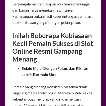
berpengalaman tahu kapan waktunya menunggu
dan kapan harus menekan gas. Intinya,
kemenangan bukan hasil keberuntungan semalam,
tapi kebiasaan yang dibangun pelan-pelan.
Inilah Beberapa Kebiasaan
Kecil Pemain Sukses di Slot
Online Resmi Gampang
Menang
Selalu Mulai Dengan Fokus dan Pikiran
Jernih Bermain Slot
Pemain yang menang konsisten biasanya tidak
langsung main setelah login. Mereka butuh waktu
sebentar buat menyiapkan diri dan nentuin
tujuan.
Mereka tidak main sambil emosi atau