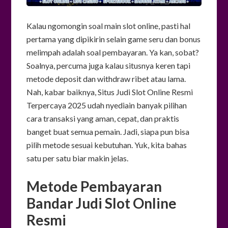
Kalau ngomongin soal main slot online, pasti hal
pertama yang dipikirin selain game seru dan bonus
melimpah adalah soal pembayaran. Ya kan, sobat?
Soalnya, percuma juga kalau situsnya keren tapi
metode deposit dan withdraw ribet atau lama.
Nah, kabar baiknya, Situs Judi Slot Online Resmi
Terpercaya 2025 udah nyediain banyak pilihan
cara transaksi yang aman, cepat, dan praktis
banget buat semua pemain. Jadi, siapa pun bisa
pilih metode sesuai kebutuhan. Yuk, kita bahas
satu per satu biar makin jelas.
Metode Pembayaran
Bandar Judi Slot Online
Resmi