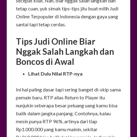
secepat kilat. Nah, biar nggak salah langkah dan
tetap cuan, yuk simak tips-tips jitu buat milih Judi
Online Terpopuler di Indonesia dengan gaya yang
santai tapi tetap cerdas.
Tips Judi Online Biar
Nggak Salah Langkah dan
Boncos di Awal
Lihat Dulu Nilai RTP-nya
Ini hal paling dasar tapi sering banget di-skip sama
pemain baru. RTP alias Return to Player itu
nunjukin seberapa besar peluang uang kamu bisa
balik dalam jangka panjang. Contohnya, kalau
mesin punya RTP 96%, artinya dari tiap
Rp1.000.000 yang kamu mainin, sekitar