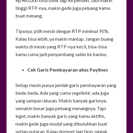
Rp960.000 bisa balik lagi ke pemain. Jadi makin
tinggi RTP-nya, makin gede juga peluang kamu
buat menang.
Tipsnya: pilih mesin dengan RTP minimal 95%.
Kalau bisa lebih, ya makin mantap. Jangan buang
waktu di mesin yang RTP-nya kecil, bisa-bisa
kamu cuma jadi penyumbang saldo ke kasino.
Cek Garis Pembayaran alias Paylines
Setiap mesin punya jumlah garis pembayaran yang
beda-beda. Ada yang cuma segelintir, ada juga
yang sampai ratusan. Makin banyak garisnya,
semakin besar juga peluang menangnya. Tapi
inget, makin banyak garis yang kamu aktifin,
makin gede juga modal yang dibutuhkan buat
setiap putaran.
Kalau dompet lagi tipis, nggak