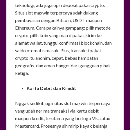
teknologi, ada juga opsi deposit pakai crypto.
Situs slot maxwin terpercaya udah dukung
pembayaran dengan Bitcoin, USDT, maupun
Ethereum. Cara pakainya gampang: pilih metode
crypto, pilih koin yang mau dipakai, kirim ke
alamat wallet, tunggu konfirmasi blockchain, dan
saldo otomatis masuk. Plus, transaksi pakai
crypto itu anonim, cepat, bebas hambatan
geografis, dan aman banget dari gangguan pihak
ketiga.
Kartu Debit dan Kredit
Nggak sedikit juga situs slot maxwin terpercaya
yang udah nerima transaksi via kartu debit
maupun kredit, terutama yang berlogo Visa atau
Mastercard. Prosesnya sih mirip kayak belanja