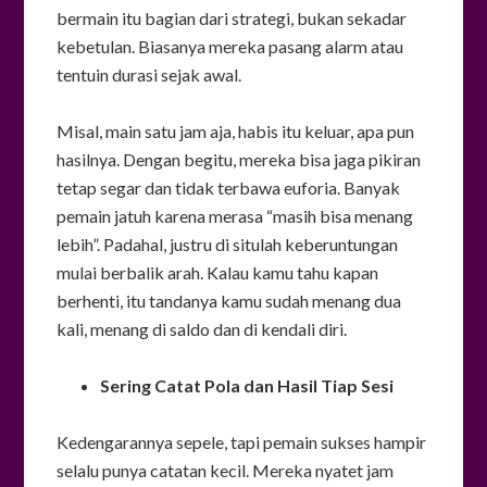
bermain itu bagian dari strategi, bukan sekadar
kebetulan.
Biasanya mereka pasang alarm atau
tentuin durasi sejak awal.
Misal, main satu jam aja, habis itu keluar, apa pun
hasilnya. Dengan begitu, mereka bisa jaga pikiran
tetap segar dan tidak terbawa euforia.
Banyak
pemain jatuh karena merasa “masih bisa menang
lebih”. Padahal, justru di situlah keberuntungan
mulai berbalik arah. Kalau kamu tahu kapan
berhenti, itu tandanya kamu sudah menang dua
kali, menang di saldo dan di kendali diri.
Sering Catat Pola dan Hasil Tiap Sesi
Kedengarannya sepele, tapi pemain sukses hampir
selalu punya catatan kecil. Mereka nyatet jam