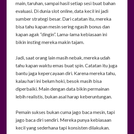
main, taruhan, sampai hasil setiap sesi buat bahan
evaluasi. Di dunia slot online, data kecil ini jadi
sumber strategi besar.
Dari catatan itu, mereka
bisa tahu kapan mesin sering ngasih bonus dan
kapan agak “dingin”. Lama-lama kebiasaan ini
bikin insting mereka makin tajam.
Jadi, saat orang lain masih nebak, mereka udah
tahu kapan waktu emas buat spin.
Catatan itu juga
bantu jaga kepercayaan diri. Karena mereka tahu,
kalau hari ini belum hoki, besok masih bisa
diperbaiki. Main dengan data bikin permainan
lebih realistis, bukan asal harap keberuntungan.
Pemain sukses bukan cuma jago baca mesin, tapi
jago baca diri sendiri. Mereka punya kebiasaan
kecil yang sederhana tapi konsisten dilakukan.