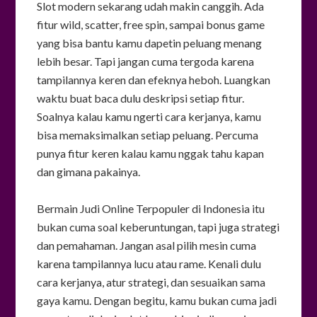
Slot modern sekarang udah makin canggih. Ada
fitur wild, scatter, free spin, sampai bonus game
yang bisa bantu kamu dapetin peluang menang
lebih besar. Tapi jangan cuma tergoda karena
tampilannya keren dan efeknya heboh.
Luangkan
waktu buat baca dulu deskripsi setiap fitur.
Soalnya kalau kamu ngerti cara kerjanya, kamu
bisa memaksimalkan setiap peluang. Percuma
punya fitur keren kalau kamu nggak tahu kapan
dan gimana pakainya.
Bermain Judi Online Terpopuler di Indonesia itu
bukan cuma soal keberuntungan, tapi juga strategi
dan pemahaman. Jangan asal pilih mesin cuma
karena tampilannya lucu atau rame. Kenali dulu
cara kerjanya, atur strategi, dan sesuaikan sama
gaya kamu. Dengan begitu, kamu bukan cuma jadi