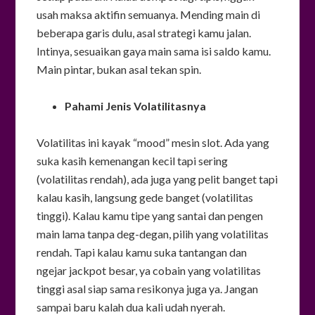
usah maksa aktifin semuanya. Mending main di
beberapa garis dulu, asal strategi kamu jalan.
Intinya, sesuaikan gaya main sama isi saldo kamu.
Main pintar, bukan asal tekan spin.
Pahami Jenis Volatilitasnya
Volatilitas ini kayak “mood” mesin slot. Ada yang
suka kasih kemenangan kecil tapi sering
(volatilitas rendah), ada juga yang pelit banget tapi
kalau kasih, langsung gede banget (volatilitas
tinggi).
Kalau kamu tipe yang santai dan pengen
main lama tanpa deg-degan, pilih yang volatilitas
rendah. Tapi kalau kamu suka tantangan dan
ngejar jackpot besar, ya cobain yang volatilitas
tinggi asal siap sama resikonya juga ya. Jangan
sampai baru kalah dua kali udah nyerah.