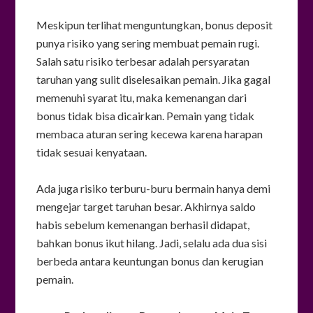
Meskipun terlihat menguntungkan, bonus deposit
punya risiko yang sering membuat pemain rugi.
Salah satu risiko terbesar adalah persyaratan
taruhan yang sulit diselesaikan pemain.
Jika gagal
memenuhi syarat itu, maka kemenangan dari
bonus tidak bisa dicairkan. Pemain yang tidak
membaca aturan sering kecewa karena harapan
tidak sesuai kenyataan.
Ada juga risiko terburu-buru bermain hanya demi
mengejar target taruhan besar. Akhirnya saldo
habis sebelum kemenangan berhasil didapat,
bahkan bonus ikut hilang. Jadi, selalu ada dua sisi
berbeda antara keuntungan bonus dan kerugian
pemain.