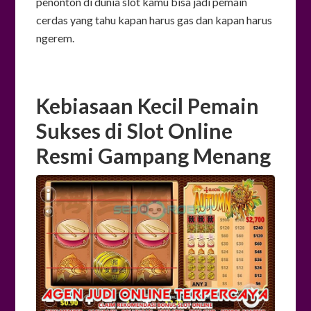
penonton di dunia slot kamu bisa jadi pemain
cerdas yang tahu kapan harus gas dan kapan harus
ngerem.
Kebiasaan Kecil Pemain
Sukses di Slot Online
Resmi Gampang Menang