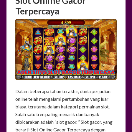
Slot Online Gacor
Terpercaya
Dalam beberapa tahun terakhir, dunia perjudian
online telah mengalami pertumbuhan yang luar
biasa, terutama dalam kategori permainan slot.
Salah satu tren paling menarik dan banyak
dibicarakan adalah “slot gacor. ” Slot gacor, yang
berarti Slot Online Gacor Terpercaya dengan