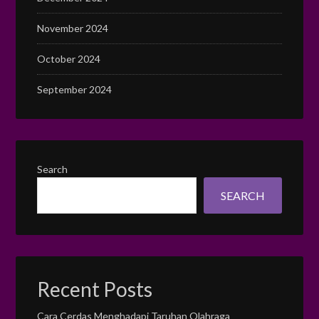
November 2024
October 2024
September 2024
Search
SEARCH
Recent Posts
Cara Cerdas Menghadapi Taruhan Olahraga