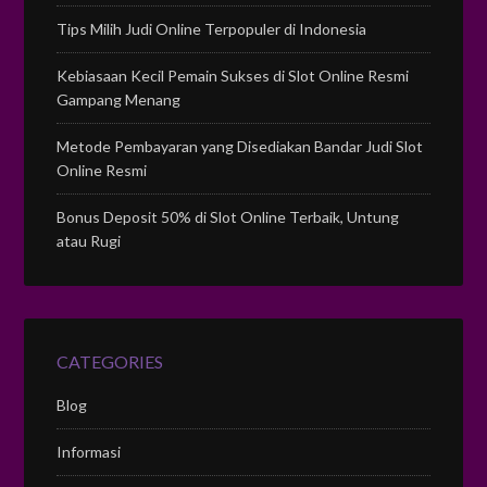
Tips Milih Judi Online Terpopuler di Indonesia
Kebiasaan Kecil Pemain Sukses di Slot Online Resmi
Gampang Menang
Metode Pembayaran yang Disediakan Bandar Judi Slot
Online Resmi
Bonus Deposit 50% di Slot Online Terbaik, Untung
atau Rugi
CATEGORIES
Blog
Informasi