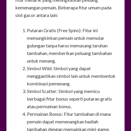
kemenangan pemain. Beberapa fitur umum pada
slot gacor antara lain:
Putaran Gratis (Free Spins): Fitur ini
memungkinkan pemain untuk memutar
gulungan tanpa harus memasang taruhan
tambahan, memberikan peluang tambahan
untuk menang.
Simbol Wild: Simbol yang dapat
menggantikan simbol lain untuk membentuk
kombinasi pemenang.
Simbol Scatter: Simbol yang memicu
berbagai fitur bonus seperti putaran gratis
atau permainan bonus.
Permainan Bonus: Fitur tambahan di mana
pemain dapat memenangkan hadiah
tambahan dengan memainkan mini-game.