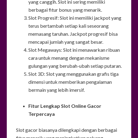
yang canggih. Slot ini sering memiliki
berbagai fitur bonus yang menarik.
Slot Progresif: Slot ini memiliki jackpot yang
terus bertambah setiap kali seseorang
memasang taruhan. Jackpot progresif bisa
mencapai jumlah yang sangat besar.
Slot Megaways: Slot ini menawarkan ribuan
cara untuk menang dengan mekanisme
gulungan yang berubah-ubah setiap putaran.
Slot 3D: Slot yang menggunakan grafis tiga
dimensi untuk memberikan pengalaman
bermain yang lebih imersif.
Fitur Lengkap Slot Online Gacor
Terpercaya
Slot gacor biasanya dilengkapi dengan berbagai
fitur menarik yang meningkatkan peluang