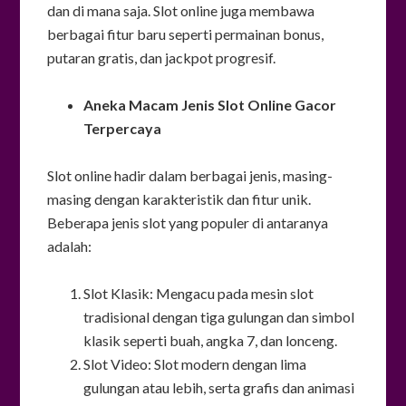
dan di mana saja. Slot online juga membawa
berbagai fitur baru seperti permainan bonus,
putaran gratis, dan jackpot progresif.
Aneka Macam Jenis Slot Online Gacor
Terpercaya
Slot online hadir dalam berbagai jenis, masing-
masing dengan karakteristik dan fitur unik.
Beberapa jenis slot yang populer di antaranya
adalah:
Slot Klasik: Mengacu pada mesin slot
tradisional dengan tiga gulungan dan simbol
klasik seperti buah, angka 7, dan lonceng.
Slot Video: Slot modern dengan lima
gulungan atau lebih, serta grafis dan animasi