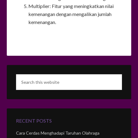
Multiplier: Fitur yang meningkatkan nilai
kemenangan dengan mengalikan jumlah
kemenangan.
RECENT POSTS
Cara Cerdas Menghadapi Taruhan Olahraga