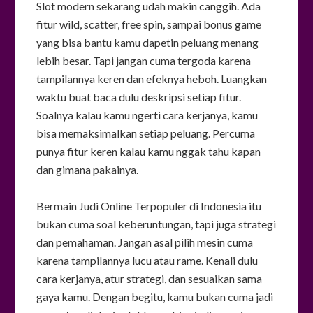
Slot modern sekarang udah makin canggih. Ada
fitur wild, scatter, free spin, sampai bonus game
yang bisa bantu kamu dapetin peluang menang
lebih besar. Tapi jangan cuma tergoda karena
tampilannya keren dan efeknya heboh.
Luangkan
waktu buat baca dulu deskripsi setiap fitur.
Soalnya kalau kamu ngerti cara kerjanya, kamu
bisa memaksimalkan setiap peluang. Percuma
punya fitur keren kalau kamu nggak tahu kapan
dan gimana pakainya.
Bermain Judi Online Terpopuler di Indonesia itu
bukan cuma soal keberuntungan, tapi juga strategi
dan pemahaman. Jangan asal pilih mesin cuma
karena tampilannya lucu atau rame. Kenali dulu
cara kerjanya, atur strategi, dan sesuaikan sama
gaya kamu. Dengan begitu, kamu bukan cuma jadi