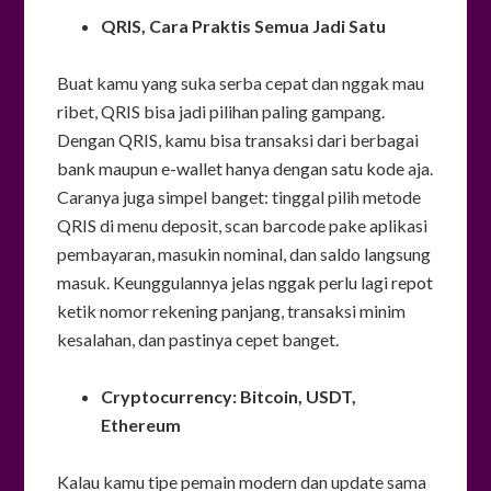
QRIS, Cara Praktis Semua Jadi Satu
Buat kamu yang suka serba cepat dan nggak mau
ribet, QRIS bisa jadi pilihan paling gampang.
Dengan QRIS, kamu bisa transaksi dari berbagai
bank maupun e-wallet hanya dengan satu kode aja.
Caranya juga simpel banget: tinggal pilih metode
QRIS di menu deposit, scan barcode pake aplikasi
pembayaran, masukin nominal, dan saldo langsung
masuk. Keunggulannya jelas nggak perlu lagi repot
ketik nomor rekening panjang, transaksi minim
kesalahan, dan pastinya cepet banget.
Cryptocurrency: Bitcoin, USDT,
Ethereum
Kalau kamu tipe pemain modern dan update sama