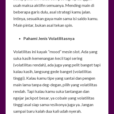
usah maksa aktifin semuanya. Mending main di
beberapa garis dulu, asal strategi kamu jalan.
Intinya, sesuaikan gaya main sama isi saldo kamu.
Main pintar, bukan asal tekan spin.
Pahami Jenis Volatilitasnya
Volatilitas ini kayak “mood” mesin slot. Ada yang
suka kasih kemenangan kecil tapi sering
(volatilitas rendah), ada juga yang pelit banget tapi
kalau kasih, langsung gede banget (volatilitas
tinggi).
Kalau kamu tipe yang santai dan pengen
main lama tanpa deg-degan, pilih yang volatilitas
rendah. Tapi kalau kamu suka tantangan dan
ngejar jackpot besar, ya cobain yang volatilitas
tinggi asal siap sama resikonya juga ya. Jangan
sampai baru kalah dua kali udah nyerah.