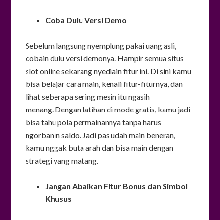
Coba Dulu Versi Demo
Sebelum langsung nyemplung pakai uang asli,
cobain dulu versi demonya. Hampir semua situs
slot online sekarang nyediain fitur ini. Di sini kamu
bisa belajar cara main, kenali fitur-fiturnya, dan
lihat seberapa sering mesin itu ngasih
menang.
Dengan latihan di mode gratis, kamu jadi
bisa tahu pola permainannya tanpa harus
ngorbanin saldo. Jadi pas udah main beneran,
kamu nggak buta arah dan bisa main dengan
strategi yang matang.
Jangan Abaikan Fitur Bonus dan Simbol
Khusus