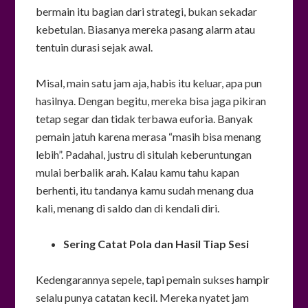
bermain itu bagian dari strategi, bukan sekadar
kebetulan.
Biasanya mereka pasang alarm atau
tentuin durasi sejak awal.
Misal, main satu jam aja, habis itu keluar, apa pun
hasilnya. Dengan begitu, mereka bisa jaga pikiran
tetap segar dan tidak terbawa euforia.
Banyak
pemain jatuh karena merasa “masih bisa menang
lebih”. Padahal, justru di situlah keberuntungan
mulai berbalik arah. Kalau kamu tahu kapan
berhenti, itu tandanya kamu sudah menang dua
kali, menang di saldo dan di kendali diri.
Sering Catat Pola dan Hasil Tiap Sesi
Kedengarannya sepele, tapi pemain sukses hampir
selalu punya catatan kecil. Mereka nyatet jam