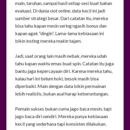
main, taruhan, sampai hasil setiap sesi buat bahan
evaluasi. Di dunia slot online, data kecil ini jadi
sumber strategi besar.
Dari catatan itu, mereka
bisa tahu kapan mesin sering ngasih bonus dan
kapan agak “dingin”. Lama-lama kebiasaan ini
bikin insting mereka makin tajam.
Jadi, saat orang lain masih nebak, mereka udah
tahu kapan waktu emas buat spin.
Catatan itu juga
bantu jaga kepercayaan diri. Karena mereka tahu,
kalau hari ini belum hoki, besok masih bisa
diperbaiki. Main dengan data bikin permainan
lebih realistis, bukan asal harap keberuntungan.
Pemain sukses bukan cuma jago baca mesin, tapi
jago baca diri sendiri. Mereka punya kebiasaan
kecil yang sederhana tapi konsisten dilakukan.