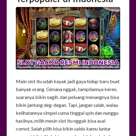
Main slot itu udah kayak jadi gaya hidup baru buat
banyak orang. Gimana nggak, tampilannya keren,
suaranya bikin nagih, dan peluang menangnya bisa
bikin jantung deg-degan. Tapi, jangan salah, walau
kelihatannya simpel cuma tinggal spin dan nunggu
hasilnya, milih mesin slot itu nggak bisa asal
comot. Salah pilih bisa bikin saldo kamu luntur