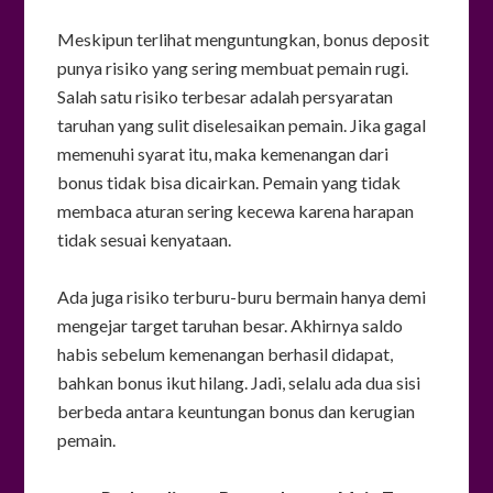
Meskipun terlihat menguntungkan, bonus deposit
punya risiko yang sering membuat pemain rugi.
Salah satu risiko terbesar adalah persyaratan
taruhan yang sulit diselesaikan pemain.
Jika gagal
memenuhi syarat itu, maka kemenangan dari
bonus tidak bisa dicairkan. Pemain yang tidak
membaca aturan sering kecewa karena harapan
tidak sesuai kenyataan.
Ada juga risiko terburu-buru bermain hanya demi
mengejar target taruhan besar. Akhirnya saldo
habis sebelum kemenangan berhasil didapat,
bahkan bonus ikut hilang. Jadi, selalu ada dua sisi
berbeda antara keuntungan bonus dan kerugian
pemain.