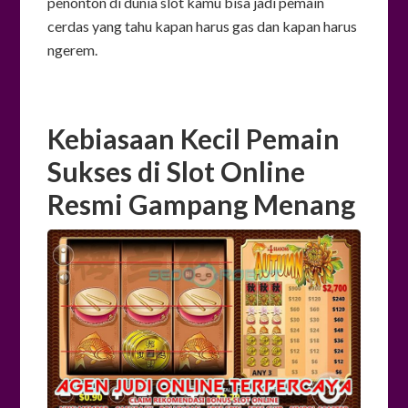
penonton di dunia slot kamu bisa jadi pemain
cerdas yang tahu kapan harus gas dan kapan harus
ngerem.
Kebiasaan Kecil Pemain
Sukses di Slot Online
Resmi Gampang Menang