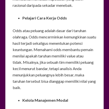
rasional daripada sekadar menebak.
Pelajari Cara Kerja Odds
Odds atau peluang adalah dasar dari taruhan
olahraga. Odds mencerminkan kemungkinan suatu
hasil terjadi sekaligus menentukan potensi
keuntungan. Memahami odds membantu pemain
menilai apakah taruhan memiliki value atau
tidak.
Misalnya, jika sebuah tim memiliki peluang
kecil menurut bandar, tetapi analisis Anda
menunjukkan peluangnya lebih besar, maka
taruhan tersebut bisa dianggap memiliki nilai yang
baik.
Kelola Manajemen Modal