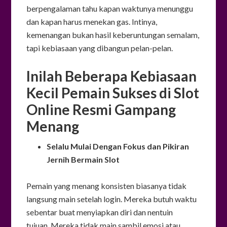
berpengalaman tahu kapan waktunya menunggu
dan kapan harus menekan gas. Intinya,
kemenangan bukan hasil keberuntungan semalam,
tapi kebiasaan yang dibangun pelan-pelan.
Inilah Beberapa Kebiasaan
Kecil Pemain Sukses di Slot
Online Resmi Gampang
Menang
Selalu Mulai Dengan Fokus dan Pikiran
Jernih Bermain Slot
Pemain yang menang konsisten biasanya tidak
langsung main setelah login. Mereka butuh waktu
sebentar buat menyiapkan diri dan nentuin
tujuan.
Mereka tidak main sambil emosi atau