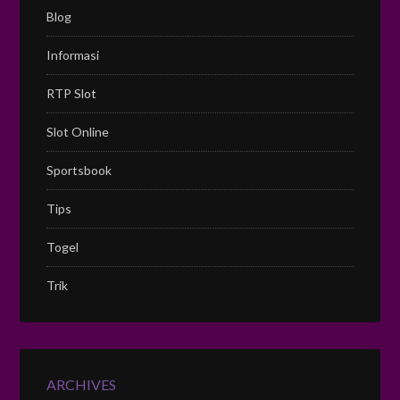
Blog
Informasi
RTP Slot
Slot Online
Sportsbook
Tips
Togel
Trik
ARCHIVES