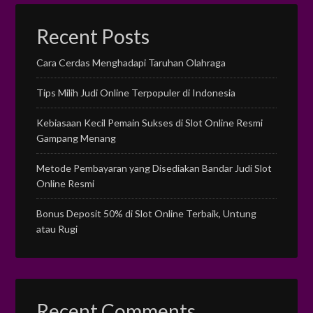
Recent Posts
Cara Cerdas Menghadapi Taruhan Olahraga
Tips Milih Judi Online Terpopuler di Indonesia
Kebiasaan Kecil Pemain Sukses di Slot Online Resmi
Gampang Menang
Metode Pembayaran yang Disediakan Bandar Judi Slot
Online Resmi
Bonus Deposit 50% di Slot Online Terbaik, Untung
atau Rugi
Recent Comments