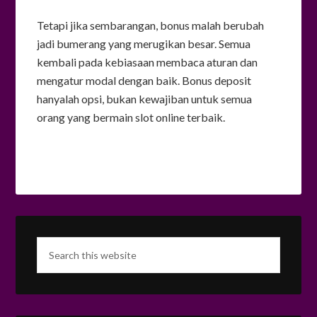
Tetapi jika sembarangan, bonus malah berubah
jadi bumerang yang merugikan besar.
Semua
kembali pada kebiasaan membaca aturan dan
mengatur modal dengan baik. Bonus deposit
hanyalah opsi, bukan kewajiban untuk semua
orang yang bermain slot online terbaik.