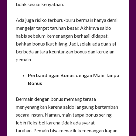
tidak sesuai kenyataan.
Ada juga risiko terburu-buru bermain hanya demi
mengejar target taruhan besar. Akhirnya saldo
habis sebelum kemenangan berhasil didapat,
bahkan bonus ikut hilang. Jadi, selalu ada dua sisi
berbeda antara keuntungan bonus dan kerugian
pemain.
Perbandingan Bonus dengan Main Tanpa
Bonus
Bermain dengan bonus memang terasa
menyenangkan karena saldo langsung bertambah
secara instan. Namun, main tanpa bonus sering
lebih fleksibel karena tidak ada syarat
taruhan.
Pemain bisa menarik kemenangan kapan