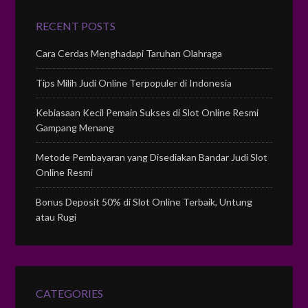
RECENT POSTS
Cara Cerdas Menghadapi Taruhan Olahraga
Tips Milih Judi Online Terpopuler di Indonesia
Kebiasaan Kecil Pemain Sukses di Slot Online Resmi
Gampang Menang
Metode Pembayaran yang Disediakan Bandar Judi Slot
Online Resmi
Bonus Deposit 50% di Slot Online Terbaik, Untung
atau Rugi
CATEGORIES