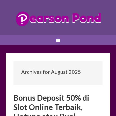
Archives for August 2025
Bonus Deposit 50% di
Slot Online Terbaik,