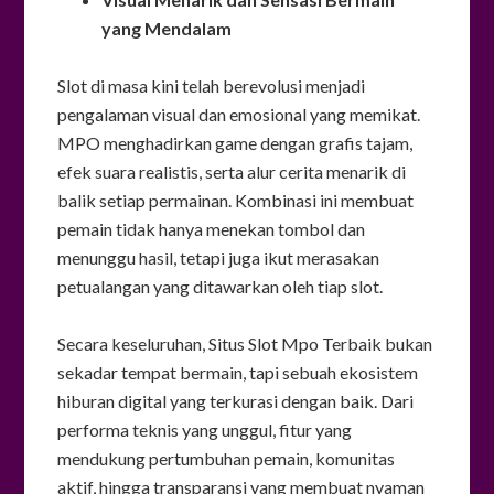
yang Mendalam
Slot di masa kini telah berevolusi menjadi
pengalaman visual dan emosional yang memikat.
MPO menghadirkan game dengan grafis tajam,
efek suara realistis, serta alur cerita menarik di
balik setiap permainan. Kombinasi ini membuat
pemain tidak hanya menekan tombol dan
menunggu hasil, tetapi juga ikut merasakan
petualangan yang ditawarkan oleh tiap slot.
Secara keseluruhan, Situs Slot Mpo Terbaik bukan
sekadar tempat bermain, tapi sebuah ekosistem
hiburan digital yang terkurasi dengan baik. Dari
performa teknis yang unggul, fitur yang
mendukung pertumbuhan pemain, komunitas
aktif, hingga transparansi yang membuat nyaman