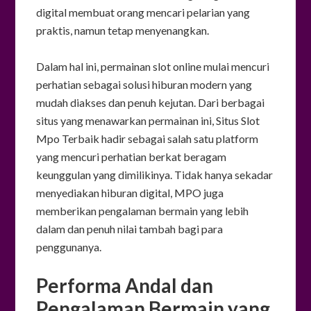
digital membuat orang mencari pelarian yang
praktis, namun tetap menyenangkan.
Dalam hal ini, permainan slot online mulai mencuri
perhatian sebagai solusi hiburan modern yang
mudah diakses dan penuh kejutan. Dari berbagai
situs yang menawarkan permainan ini, Situs Slot
Mpo Terbaik hadir sebagai salah satu platform
yang mencuri perhatian berkat beragam
keunggulan yang dimilikinya. Tidak hanya sekadar
menyediakan hiburan digital, MPO juga
memberikan pengalaman bermain yang lebih
dalam dan penuh nilai tambah bagi para
penggunanya.
Performa Andal dan
Pengalaman Bermain yang