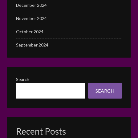
December 2024
November 2024
October 2024
September 2024
Search
SEARCH
Recent Posts