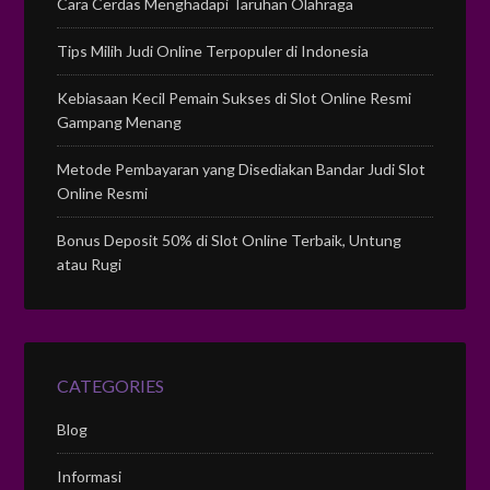
Cara Cerdas Menghadapi Taruhan Olahraga
Tips Milih Judi Online Terpopuler di Indonesia
Kebiasaan Kecil Pemain Sukses di Slot Online Resmi
Gampang Menang
Metode Pembayaran yang Disediakan Bandar Judi Slot
Online Resmi
Bonus Deposit 50% di Slot Online Terbaik, Untung
atau Rugi
CATEGORIES
Blog
Informasi