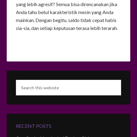
yang lebih agresif? Semua bisa direncanakan jika
Anda tahu betul karakteristik mesin yang Anda
mainkan. Dengan begitu, saldo tidak cepat habis
sia-sia, dan setiap keputusan terasa lebih terarah.
RECENT POSTS