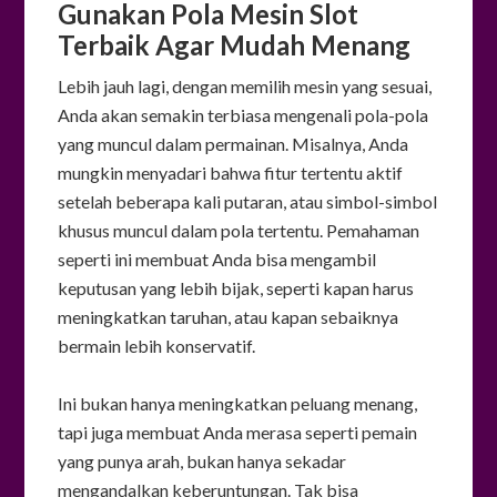
Gunakan Pola Mesin Slot
Terbaik Agar Mudah Menang
Lebih jauh lagi, dengan memilih mesin yang sesuai,
Anda akan semakin terbiasa mengenali pola-pola
yang muncul dalam permainan. Misalnya, Anda
mungkin menyadari bahwa fitur tertentu aktif
setelah beberapa kali putaran, atau simbol-simbol
khusus muncul dalam pola tertentu. Pemahaman
seperti ini membuat Anda bisa mengambil
keputusan yang lebih bijak, seperti kapan harus
meningkatkan taruhan, atau kapan sebaiknya
bermain lebih konservatif.
Ini bukan hanya meningkatkan peluang menang,
tapi juga membuat Anda merasa seperti pemain
yang punya arah, bukan hanya sekadar
mengandalkan keberuntungan. Tak bisa