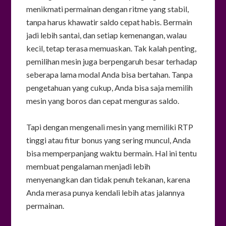
menikmati permainan dengan ritme yang stabil,
tanpa harus khawatir saldo cepat habis. Bermain
jadi lebih santai, dan setiap kemenangan, walau
kecil, tetap terasa memuaskan. Tak kalah penting,
pemilihan mesin juga berpengaruh besar terhadap
seberapa lama modal Anda bisa bertahan. Tanpa
pengetahuan yang cukup, Anda bisa saja memilih
mesin yang boros dan cepat menguras saldo.
Tapi dengan mengenali mesin yang memiliki RTP
tinggi atau fitur bonus yang sering muncul, Anda
bisa memperpanjang waktu bermain. Hal ini tentu
membuat pengalaman menjadi lebih
menyenangkan dan tidak penuh tekanan, karena
Anda merasa punya kendali lebih atas jalannya
permainan.