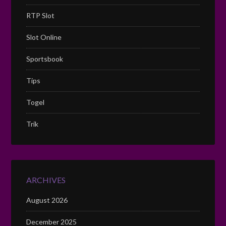
RTP Slot
Slot Online
Sportsbook
Tips
Togel
Trik
ARCHIVES
August 2026
December 2025