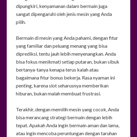
dipungkiri, kenyamanan dalam bermain juga
sangat dipengaruhi oleh jenis mesin yang Anda
pilih.
Bermain di mesin yang Anda pahami, dengan fitur
yang familiar dan peluang menang yang bisa
diprediksi, tentu jauh lebih menyenangkan. Anda
bisa fokus menikmati setiap putaran, bukan sibuk
bertanya-tanya kenapa terus kalah atau
bagaimana fitur bonus bekerja. Rasa nyaman ini
penting, karena slot seharusnya memberikan
hiburan, bukan malah membuat frustrasi.
Terakhir, dengan memilih mesin yang cocok, Anda
bisa merancang strategi bermain dengan lebih
tepat. Apakah Anda ingin bermain aman dan lama,
atau ingin mencoba peruntungan dengan taruhan