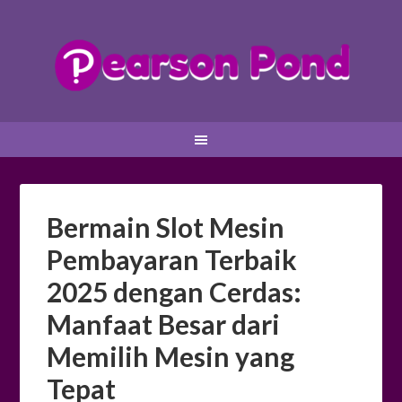
Bermain Slot Mesin
Pembayaran Terbaik
2025 dengan Cerdas:
Manfaat Besar dari
Memilih Mesin yang
Tepat