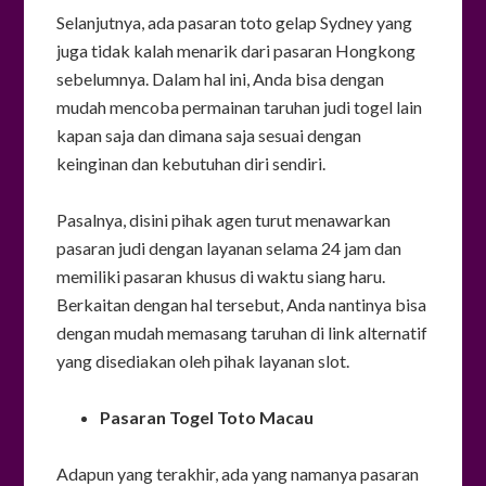
Selanjutnya, ada pasaran toto gelap Sydney yang
juga tidak kalah menarik dari pasaran Hongkong
sebelumnya. Dalam hal ini, Anda bisa dengan
mudah mencoba permainan taruhan judi togel lain
kapan saja dan dimana saja sesuai dengan
keinginan dan kebutuhan diri sendiri.
Pasalnya, disini pihak agen turut menawarkan
pasaran judi dengan layanan selama 24 jam dan
memiliki pasaran khusus di waktu siang haru.
Berkaitan dengan hal tersebut, Anda nantinya bisa
dengan mudah memasang taruhan di link alternatif
yang disediakan oleh pihak layanan slot.
Pasaran Togel Toto Macau
Adapun yang terakhir, ada yang namanya pasaran