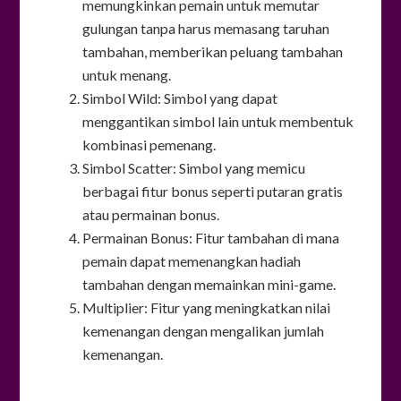
memungkinkan pemain untuk memutar
gulungan tanpa harus memasang taruhan
tambahan, memberikan peluang tambahan
untuk menang.
Simbol Wild: Simbol yang dapat
menggantikan simbol lain untuk membentuk
kombinasi pemenang.
Simbol Scatter: Simbol yang memicu
berbagai fitur bonus seperti putaran gratis
atau permainan bonus.
Permainan Bonus: Fitur tambahan di mana
pemain dapat memenangkan hadiah
tambahan dengan memainkan mini-game.
Multiplier: Fitur yang meningkatkan nilai
kemenangan dengan mengalikan jumlah
kemenangan.