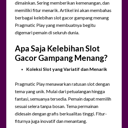
dimainkan.
Sering memberikan kemenangan, dan
memiliki fitur menarik. Artikel ini akan membahas
berbagai kelebihan slot gacor gampang menang
Pragmatic Play yang membuatnya begitu
digemari pemain di seluruh dunia.
Apa Saja Kelebihan Slot
Gacor Gampang Menang?
Koleksi Slot yang Variatif dan Menarik
Pragmatic Play menawarkan ratusan slot dengan
tema yang unik. Mulai dari petualangan hingga
fantasi, semuanya tersedia. Pemain dapat memilih
sesuai selera tanpa bosan.
Tema permainan
didesain dengan grafis berkualitas tinggi. Fitur-
fiturnya juga inovatif dan menantang.