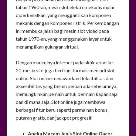
tahun 1960-an, mesin slot elektromekanis mulai
diperkenalkan, yang menggantikan komponen
mekanis dengan komponen listrik. Perkembangan
ini membuka jalan bagi mesin slot video pada
tahun 1970-an, yang menggunakan layar untuk
menampilkan gulungan virtual.
Dengan munculnya internet pada akhir abad ke-
20, mesin slot juga bertransformasi menjadi slot
online. Slot online menawarkan fleksibilitas dan
aksesibilitas yang belum pernah ada sebelumnya,
memungkinkan pemain untuk bermain kapan saja
dan di mana saja. Slot online juga membawa
berbagai fitur baru seperti permainan bonus,
putaran gratis, dan jackpot progresif.
Aneka Macam Jenis Slot Online Gacor