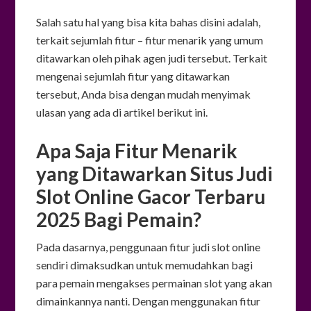
Salah satu hal yang bisa kita bahas disini adalah,
terkait sejumlah fitur – fitur menarik yang umum
ditawarkan oleh pihak agen judi tersebut. Terkait
mengenai sejumlah fitur yang ditawarkan
tersebut, Anda bisa dengan mudah menyimak
ulasan yang ada di artikel berikut ini.
Apa Saja Fitur Menarik
yang Ditawarkan Situs Judi
Slot Online Gacor Terbaru
2025 Bagi Pemain?
Pada dasarnya, penggunaan fitur judi slot online
sendiri dimaksudkan untuk memudahkan bagi
para pemain mengakses permainan slot yang akan
dimainkannya nanti. Dengan menggunakan fitur