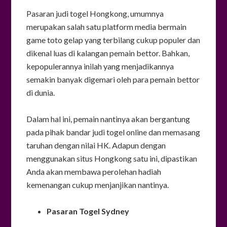
Pasaran judi togel Hongkong, umumnya
merupakan salah satu platform media bermain
game toto gelap yang terbilang cukup populer dan
dikenal luas di kalangan pemain bettor. Bahkan,
kepopulerannya inilah yang menjadikannya
semakin banyak digemari oleh para pemain bettor
di dunia.
Dalam hal ini, pemain nantinya akan bergantung
pada pihak bandar judi togel online dan memasang
taruhan dengan nilai HK. Adapun dengan
menggunakan situs Hongkong satu ini, dipastikan
Anda akan membawa perolehan hadiah
kemenangan cukup menjanjikan nantinya.
Pasaran Togel Sydney