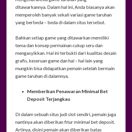
ditawarkannya. Dalam hal ini, Anda biasanya akan
memperoleh banyak sekali variasi game taruhan
yang berbeda – beda di dalam situs tersebut.
Bahkan setiap game yang ditawarkan memiliki
tema dan konsep permainan cukup seru dan
mengasyikkan. Hal ini terbukti dari kualitas desain
grafis, keseruan game dan hal – hal lain yang
mungkin bisa didapatkan pemain setelah bermain
game taruhan di dalamnya.
Memberikan Penawaran Minimal Bet
Deposit Terjangkau
Di dalam sebuah situs judi slot sendiri, pemain juga
nantinya akan diberikan fitur minimal bet deposit.
Artinya, disini pemain akan diberikan batas