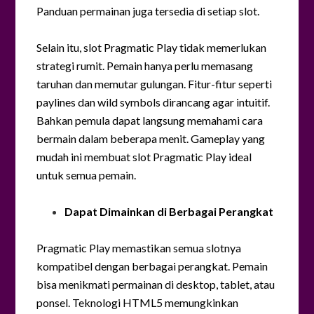
Panduan permainan juga tersedia di setiap slot.
Selain itu, slot Pragmatic Play tidak memerlukan
strategi rumit. Pemain hanya perlu memasang
taruhan dan memutar gulungan.
Fitur-fitur seperti
paylines dan wild symbols dirancang agar intuitif.
Bahkan pemula dapat langsung memahami cara
bermain dalam beberapa menit. Gameplay yang
mudah ini membuat slot Pragmatic Play ideal
untuk semua pemain.
Dapat Dimainkan di Berbagai Perangkat
Pragmatic Play memastikan semua slotnya
kompatibel dengan berbagai perangkat. Pemain
bisa menikmati permainan di desktop, tablet, atau
ponsel. Teknologi HTML5 memungkinkan