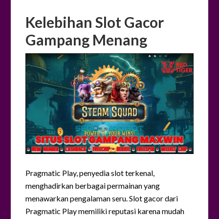
Kelebihan Slot Gacor
Gampang Menang
Pragmatic Play, penyedia slot terkenal,
menghadirkan berbagai permainan yang
menawarkan pengalaman seru. Slot gacor dari
Pragmatic Play memiliki reputasi karena mudah