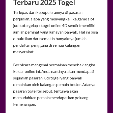
Terbaru 2025 Togel
Terlepas dari kepopulerannya di pasaran
perjudian, siapa yang menyangka jika game slot
judi toto gelap / togel online 4D sendiri memiliki
jumlah peminat yang lumayan banyak. Hal ini bisa
dibuktikan dari semakin banyaknya jumlah
pendaftar pengguna di semua kalangan
masyarakat.
Berbicara mengenai permainan menebak angka
keluar online ini, Anda nantinya akan mendapati
sejumlah pasaran judi togel yang banyak
dimainkan oleh kalangan pemain bettor. Adanya
pasaran togel tersebut, tentunya akan
memudahkan pemain mendapatkan peluang
kemenangan.