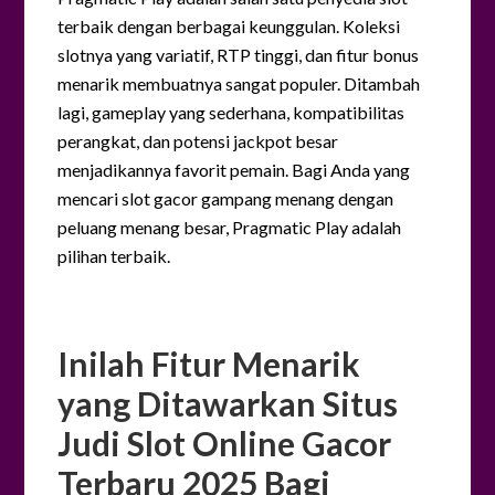
terbaik dengan berbagai keunggulan. Koleksi
slotnya yang variatif, RTP tinggi, dan fitur bonus
menarik membuatnya sangat populer.
Ditambah
lagi, gameplay yang sederhana, kompatibilitas
perangkat, dan potensi jackpot besar
menjadikannya favorit pemain. Bagi Anda yang
mencari slot gacor gampang menang dengan
peluang menang besar, Pragmatic Play adalah
pilihan terbaik.
Inilah Fitur Menarik
yang Ditawarkan Situs
Judi Slot Online Gacor
Terbaru 2025 Bagi