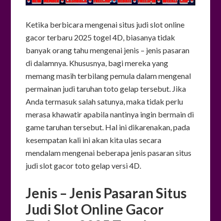
Ketika berbicara mengenai situs judi slot online
gacor terbaru 2025 togel 4D, biasanya tidak
banyak orang tahu mengenai jenis – jenis pasaran
di dalamnya. Khususnya, bagi mereka yang
memang masih terbilang pemula dalam mengenal
permainan judi taruhan toto gelap tersebut. Jika
Anda termasuk salah satunya, maka tidak perlu
merasa khawatir apabila nantinya ingin bermain di
game taruhan tersebut. Hal ini dikarenakan, pada
kesempatan kali ini akan kita ulas secara
mendalam mengenai beberapa jenis pasaran situs
judi slot gacor toto gelap versi 4D.
Jenis – Jenis Pasaran Situs
Judi Slot Online Gacor