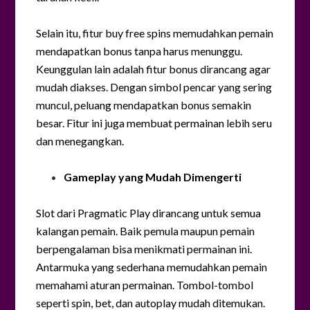
Selain itu, fitur buy free spins memudahkan pemain
mendapatkan bonus tanpa harus menunggu.
Keunggulan lain adalah fitur bonus dirancang agar
mudah diakses. Dengan simbol pencar yang sering
muncul, peluang mendapatkan bonus semakin
besar. Fitur ini juga membuat permainan lebih seru
dan menegangkan.
Gameplay yang Mudah Dimengerti
Slot dari Pragmatic Play dirancang untuk semua
kalangan pemain. Baik pemula maupun pemain
berpengalaman bisa menikmati permainan ini.
Antarmuka yang sederhana memudahkan pemain
memahami aturan permainan.
Tombol-tombol
seperti spin, bet, dan autoplay mudah ditemukan.